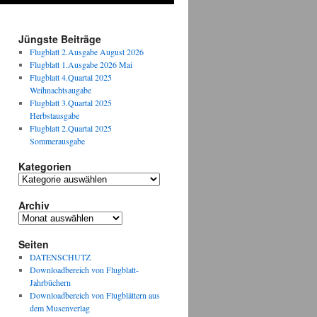
Jüngste Beiträge
Flugblatt 2.Ausgabe August 2026
Flugblatt 1.Ausgabe 2026 Mai
Flugblatt 4.Quartal 2025
Weihnachtsaugabe
Flugblatt 3.Quartal 2025
Herbstausgabe
Flugblatt 2.Quartal 2025
Sommerausgabe
Kategorien
Kategorien
Archiv
Archiv
Seiten
DATENSCHUTZ
Downloadbereich von Flugblatt-
Jahrbüchern
Downloadbereich von Flugblättern aus
dem Musenverlag