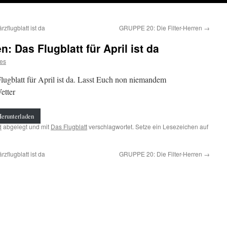
lugblatt ist da
GRUPPE 20: Die Filter-Herren
→
: Das Flugblatt für April ist da
es
Flugblatt für April ist da. Lasst Euch non niemandem
etter
Herunterladen
d
abgelegt und mit
Das Flugblatt
verschlagwortet. Setze ein Lesezeichen auf
lugblatt ist da
GRUPPE 20: Die Filter-Herren
→