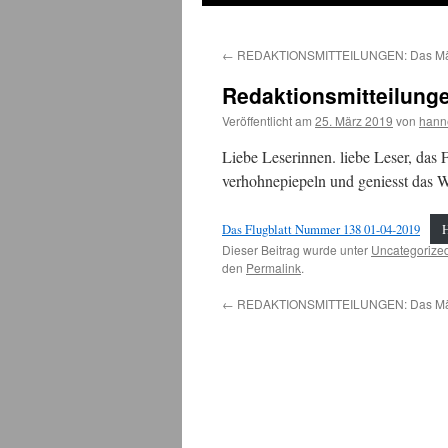
←
REDAKTIONSMITTEILUNGEN: Das Märzf
Redaktionsmitteilungen
Veröffentlicht am
25. März 2019
von
hann
Liebe Leserinnen. liebe Leser, das 
verhohnepiepeln und geniesst das W
Das Flugblatt Nummer 138 01-04-2019
Dieser Beitrag wurde unter
Uncategorize
den
Permalink
.
←
REDAKTIONSMITTEILUNGEN: Das Märzf