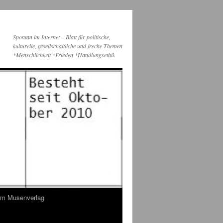
Spontan im Internet – Blatt für politische,
kulturelle, gesellschaftliche und freche Themen
*Menschlichkeit *Frieden *Handlungsethik
dem Musenverlag