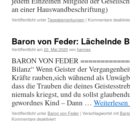
jedem Einzelnen Mitglied der Gesellsch
an einer Hauswandbeschriftung)
Veröffentlicht unter
Tagesbemerkungen
|
Kommentare deaktivie
Baron von Feder: Lächelnde B
Veröffentlicht am
22. Mai 2020
von
hannes
BARON VON FEDER ==============
Bilanz“ Wenn Geister der Vergangenhei
Kräfte rauben,sich wähnend als Unwägba
dass die Trauben die deines Geistesstre
niemals kriegst, und du sollst glaubendu
gewordnes Kind – Dann …
Weiterlesen
Veröffentlicht unter
Baron von Feder
|
Verschlagwortet mit
Bar4
für
Kommentare deaktiviert
Baron