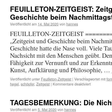
von
Feder:
FEUILLETON-ZEITGEIST: Zeitg
Lächelnde
Geschichte beim Nachmittags
Bilanz
Veröffentlicht am
14. Mai 2020
von
hannes
FEUILLETON-ZEITGEIST =======
„Zeitgeist und Geschichte beim Nachmit
Geschichte hatte die Nase voll. Viele Ta
Nachsicht mit den Menschen geübt. Den
Fähigkeit zur Vernunft und zur Erkenntn
Kunst, Aufklärung und Philosophie, …
Veröffentlicht unter
Feuilleton-Zeitgeist
|
Verschlagwortet mit
fon
für
hegel
,
schöpfer
,
Zeitgeist
|
Kommentare deaktiviert
FEUILLETON
ZEITGEIST:
Zeitgeist
TAGESBEMERKUNG: Die Nicht
und
Geschichte
Veröffentlicht am
5. Mai 2020
von
hannes