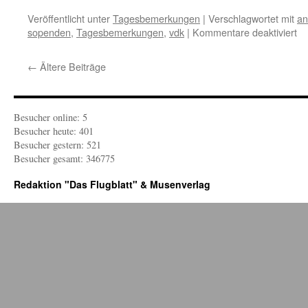
Veröffentlicht unter
Tagesbemerkungen
|
Verschlagwortet mit
an
für
sopenden
,
Tagesbemerkungen
,
vdk
|
Kommentare deaktiviert
T
W
←
Ältere Beiträge
Sp
ei
we
Besucher online: 5
Besucher heute: 401
Besucher gestern: 521
Besucher gesamt: 346775
Redaktion "Das Flugblatt" & Musenverlag