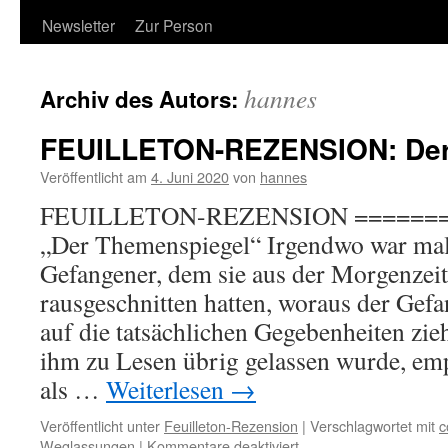
Newsletter
Zur Person
hannes
Archiv des Autors:
FEUILLETON-REZENSION: Der
Veröffentlicht am
4. Juni 2020
von
hannes
FEUILLETON-REZENSION =======
„Der Themenspiegel“ Irgendwo war mal 
Gefangener, dem sie aus der Morgenzeit
rausgeschnitten hatten, woraus der Gef
auf die tatsächlichen Gegebenheiten zi
ihm zu Lesen übrig gelassen wurde, em
als …
Weiterlesen
→
Veröffentlicht unter
Feuilleton-Rezension
|
Verschlagwortet mit
c
für
Weglassungen
|
Kommentare deaktiviert