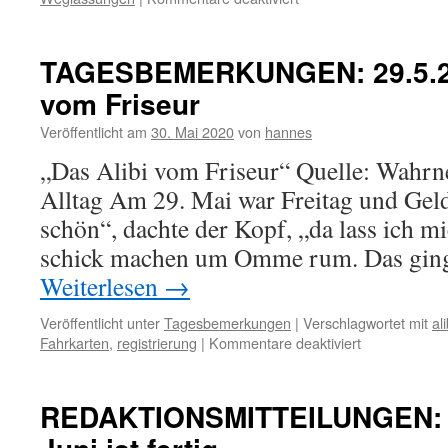
FEUILLETON-
REZENSION:
Der
TAGESBEMERKUNGEN: 29.5.20
Themenspiegel
vom Friseur
Veröffentlicht am
30. Mai 2020
von
hannes
„Das Alibi vom Friseur“ Quelle: Wah
Alltag Am 29. Mai war Freitag und Gel
schön“, dachte der Kopf, „da lass ich m
schick machen um Omme rum. Das ging
Weiterlesen
→
Veröffentlicht unter
Tagesbemerkungen
|
Verschlagwortet mit
ali
für
Fahrkarten
,
registrierung
|
Kommentare deaktiviert
TAGESBEME
29.5.20020
Das
REDAKTIONSMITTEILUNGEN: Da
Alibi
vom