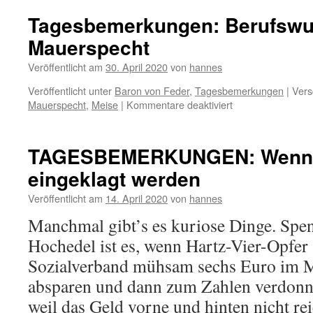
Tagesbemerkungen: Berufsw
Mauerspecht
Veröffentlicht am
30. April 2020
von
hannes
Veröffentlicht unter
Baron von Feder
,
Tagesbemerkungen
|
Vers
für
Mauerspecht
,
Meise
|
Kommentare deaktiviert
Tagesbemerkunge
Berufswunsch
Mauerspecht
TAGESBEMERKUNGEN: Wenn
eingeklagt werden
Veröffentlicht am
14. April 2020
von
hannes
Manchmal gibt’s es kuriose Dinge. Spe
Hochedel ist es, wenn Hartz-Vier-Opfer 
Sozialverband mühsam sechs Euro im
absparen und dann zum Zahlen verdonnn
weil das Geld vorne und hinten nicht r