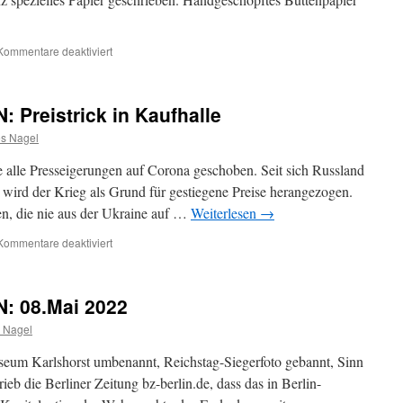
für
Kommentare deaktiviert
TAGESBEMERKUNGEN:
23.
Mai.
reistrick in Kaufhalle
2022:
Verfassungstag
s Nagel
e alle Presseigerungen auf Corona geschoben. Seit sich Russland
 wird der Krieg als Grund für gestiegene Preise herangezogen.
n, die nie aus der Ukraine auf …
Weiterlesen
→
für
Kommentare deaktiviert
TAGESBEMERKUNGEN:
Preistrick
in
 08.Mai 2022
Kaufhalle
 Nagel
useum Karlshorst umbenannt, Reichstag-Siegerfoto gebannt, Sinn
b die Berliner Zeitung bz-berlin.de, dass das in Berlin-