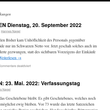
kungen
Dienstag, 20. September 2022
n
Hannes Nagel
llen Bisher kam Unhöflichkeit des Personals gegenüber
de nur im Schwarzen Netto vor. Jetzt geschah solches auch im
erte gezwungen, statt des sichtbaren Vorzeigens der Einkäufe
Weiterlesen
→
für
Kommentare deaktiviert
TAGESBERMERKUNGEN
Dienstag,
20.
3. Mai. 2022: Verfassungstag
September
2022
s Nagel
 das Geschriebene bleibt. Es gibt Geschriebenes, welches noch
e möglichst ewig bleiben. Vor 73 wurde das letzte Satzzeichen
nz spezielles Papier geschrieben. Handgeschöpftes Büttenpapier