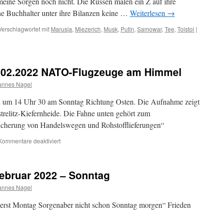
eine Sorgen noch nicht. Die Russen malen ein Z auf ihre
he Buchhalter unter ihre Bilanzen keine …
Weiterlesen
→
Verschlagwortet mit
Marusja
,
Miezerich
,
Musk
,
Putin
,
Samowar
,
Tee
,
Tolstoi
|
UNG
2.2022 NATO-Flugzeuge am Himmel
annes Nagel
um 14 Uhr 30 am Sonntag Richtung Osten. Die Aufnahme zeigt
trelitz-Kiefernheide. Die Fahne unten gehört zum
icherung von Handelswegen und Rohstofflieferungen“
für
Kommentare deaktiviert
TAGESBEMEKUNG
27.02.2022
NATO-
ebruar 2022 – Sonntag
Flugzeuge
am
annes Nagel
Himmel
 erst Montag Sorgenaber nicht schon Sonntag morgen“ Frieden