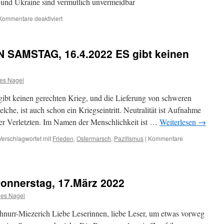
und Ukraine sind vermutlich unvermeidbar
für
Kommentare deaktiviert
TAGESTHEMEN:
Dieser
Film
AMSTAG, 16.4.2022 ES gibt keinen
lohnt
sich
es Nagel
gibt keinen gerechten Krieg, und die Lieferung von schweren
lche, ist auch schon ein Kriegseintritt. Neutralität ist Aufnahme
er Verletzten. Im Namen der Menschlichkeit ist …
Weiterlesen
→
Verschlagwortet mit
Frieden
,
Ostermarsch
,
Pazifismus
|
Kommentare
nerstag, 17.März 2022
es Nagel
nurr-Miezerich Liebe Leserinnen, liebe Leser, um etwas vorweg