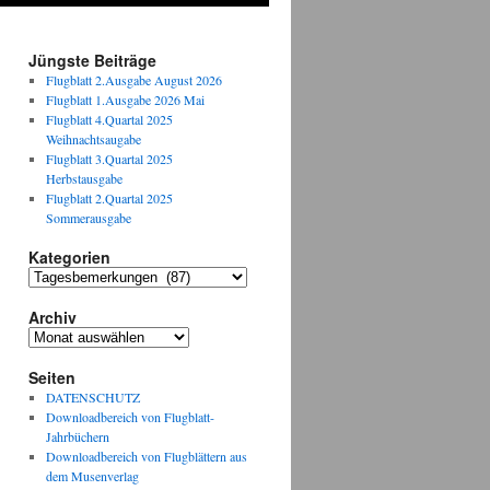
Jüngste Beiträge
Flugblatt 2.Ausgabe August 2026
Flugblatt 1.Ausgabe 2026 Mai
Flugblatt 4.Quartal 2025
Weihnachtsaugabe
Flugblatt 3.Quartal 2025
Herbstausgabe
Flugblatt 2.Quartal 2025
Sommerausgabe
Kategorien
Kategorien
Archiv
Archiv
Seiten
DATENSCHUTZ
Downloadbereich von Flugblatt-
Jahrbüchern
Downloadbereich von Flugblättern aus
dem Musenverlag