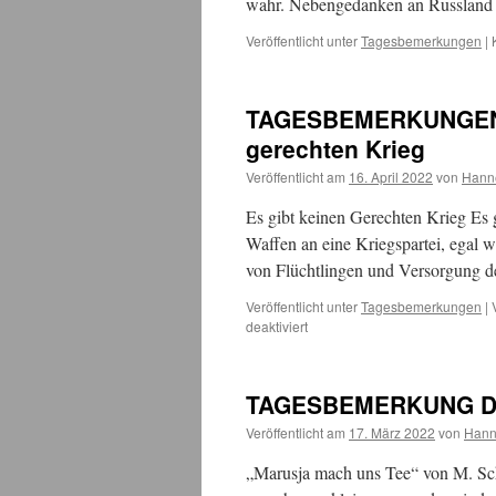
wahr. Nebengedanken an Russland 
Veröffentlicht unter
Tagesbemerkungen
|
TAGESBEMERKUNGEN S
gerechten Krieg
Veröffentlicht am
16. April 2022
von
Hann
Es gibt keinen Gerechten Krieg Es 
Waffen an eine Kriegspartei, egal we
von Flüchtlingen und Versorgung d
Veröffentlicht unter
Tagesbemerkungen
|
für
deaktiviert
TAGESBEMERKUNGEN
SAMSTAG,
16.4.2022
TAGESBEMERKUNG Don
ES
gibt
Veröffentlicht am
17. März 2022
von
Hann
keinen
gerechten
„Marusja mach uns Tee“ von M. Sch
Krieg