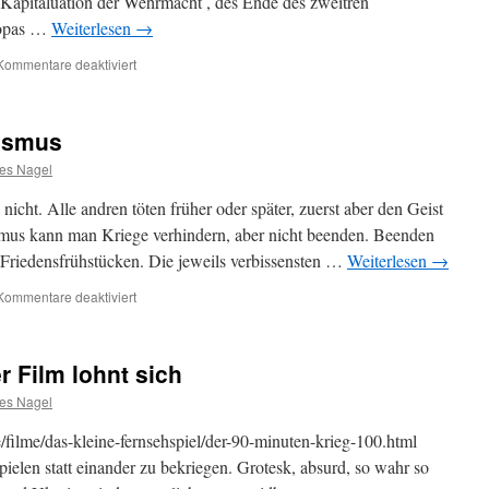
Kapitaluation der Wehrmacht , des Ende des zweitren
ropas …
Weiterlesen
→
für
Kommentare deaktiviert
TAGESBEMERKUNGEN:
08.Mai
2022
ismus
es Nagel
 nicht. Alle andren töten früher oder später, zuerst aber den Geist
smus kann man Kriege verhindern, aber nicht beenden. Beenden
Friedensfrühstücken. Die jeweils verbissensten …
Weiterlesen
→
für
Kommentare deaktiviert
TAGESTHEMEN:
Pazifismus
Film lohnt sich
es Nagel
ilme/das-kleine-fernsehspiel/der-90-minuten-krieg-100.html
spielen statt einander zu bekriegen. Grotesk, absurd, so wahr so