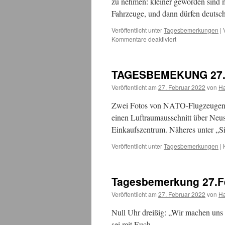
zu nehmen: kleiner geworden sind m
Fahrzeuge, und dann dürfen deutsc
Veröffentlicht unter
Tagesbemerkungen
|
für
Kommentare deaktiviert
TAGESBEMERK
Donnerstag,
17.März
TAGESBEMEKUNG 27.0
2022
Veröffentlicht am
27. Februar 2022
von
H
Zwei Fotos von NATO-Flugzeugen 
einen Luftraumausschnitt über Neus
Einkaufszentrum. Näheres unter „S
Veröffentlicht unter
Tagesbemerkungen
|
Tagesbemerkung 27.F
Veröffentlicht am
27. Februar 2022
von
H
Null Uhr dreißig: „Wir machen uns
sei mit Euch