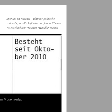
Spontan im Internet – Blatt für politische,
kulturelle, gesellschaftliche und freche Themen
*Menschlichkeit *Frieden *Handlungsethik
dem Musenverlag