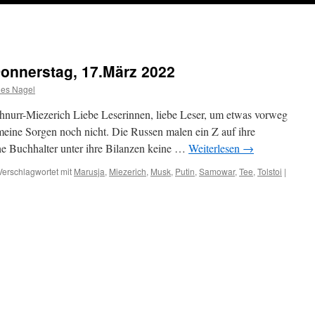
nerstag, 17.März 2022
es Nagel
nurr-Miezerich Liebe Leserinnen, liebe Leser, um etwas vorweg
eine Sorgen noch nicht. Die Russen malen ein Z auf ihre
he Buchhalter unter ihre Bilanzen keine …
Weiterlesen
→
Verschlagwortet mit
Marusja
,
Miezerich
,
Musk
,
Putin
,
Samowar
,
Tee
,
Tolstoi
|
UNG