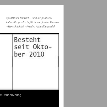
Spontan im Internet – Blatt für politische,
kulturelle, gesellschaftliche und freche Themen
*Menschlichkeit *Frieden *Handlungsethik
dem Musenverlag