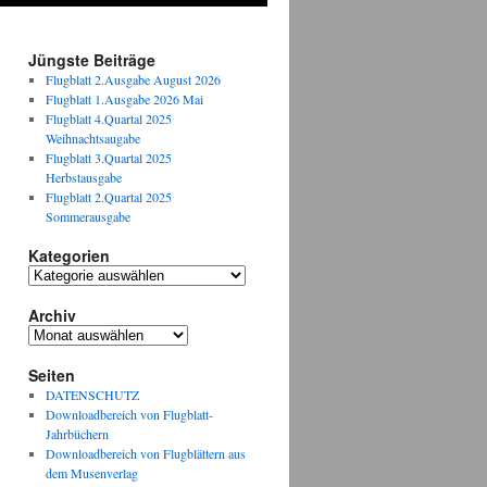
Jüngste Beiträge
Flugblatt 2.Ausgabe August 2026
Flugblatt 1.Ausgabe 2026 Mai
Flugblatt 4.Quartal 2025
Weihnachtsaugabe
Flugblatt 3.Quartal 2025
Herbstausgabe
Flugblatt 2.Quartal 2025
Sommerausgabe
Kategorien
Kategorien
Archiv
Archiv
Seiten
DATENSCHUTZ
Downloadbereich von Flugblatt-
Jahrbüchern
Downloadbereich von Flugblättern aus
dem Musenverlag