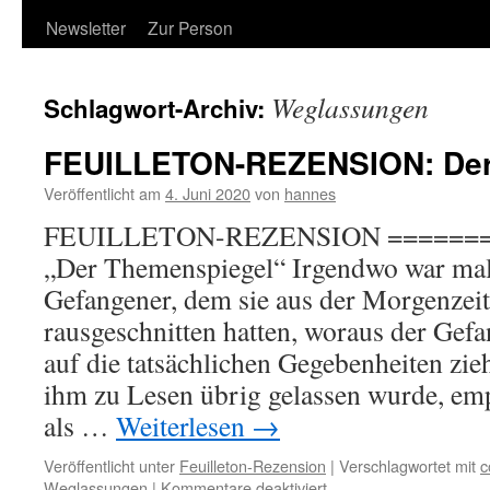
Newsletter
Zur Person
Weglassungen
Schlagwort-Archiv:
FEUILLETON-REZENSION: Der
Veröffentlicht am
4. Juni 2020
von
hannes
FEUILLETON-REZENSION =======
„Der Themenspiegel“ Irgendwo war mal 
Gefangener, dem sie aus der Morgenzeit
rausgeschnitten hatten, woraus der Gef
auf die tatsächlichen Gegebenheiten zi
ihm zu Lesen übrig gelassen wurde, em
als …
Weiterlesen
→
Veröffentlicht unter
Feuilleton-Rezension
|
Verschlagwortet mit
c
für
Weglassungen
|
Kommentare deaktiviert