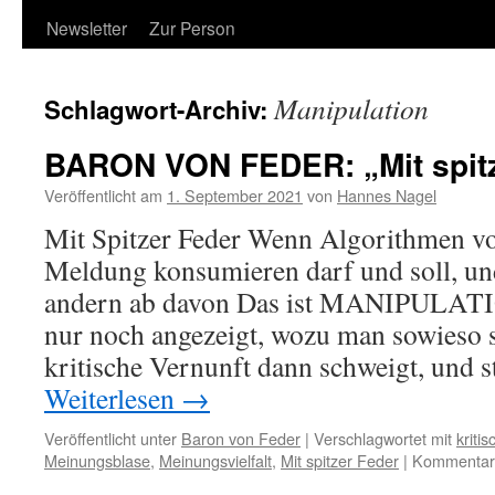
Newsletter
Zur Person
Manipulation
Schlagwort-Archiv:
BARON VON FEDER: „Mit spitz
Veröffentlicht am
1. September 2021
von
Hannes Nagel
Mit Spitzer Feder Wenn Algorithmen vo
Meldung konsumieren darf und soll, und
andern ab davon Das ist MANIPULAT
nur noch angezeigt, wozu man sowieso 
kritische Vernunft dann schweigt, und 
Weiterlesen
→
Veröffentlicht unter
Baron von Feder
|
Verschlagwortet mit
kriti
Meinungsblase
,
Meinungsvielfalt
,
Mit spitzer Feder
|
Kommentare