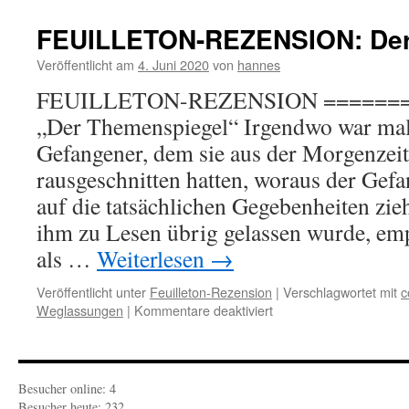
FEUILLETON-REZENSION: Der
Veröffentlicht am
4. Juni 2020
von
hannes
FEUILLETON-REZENSION =======
„Der Themenspiegel“ Irgendwo war mal 
Gefangener, dem sie aus der Morgenzeit
rausgeschnitten hatten, woraus der Gef
auf die tatsächlichen Gegebenheiten zi
ihm zu Lesen übrig gelassen wurde, em
als …
Weiterlesen
→
Veröffentlicht unter
Feuilleton-Rezension
|
Verschlagwortet mit
c
für
Weglassungen
|
Kommentare deaktiviert
FEUILLETON-
REZENSION:
Der
Themenspiegel
Besucher online: 4
Besucher heute: 232