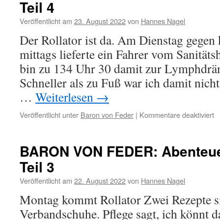
Teil 4
P
Te
Veröffentlicht am
23. August 2022
von
Hannes Nagel
5
Der Rollator ist da. Am Dienstag gegen
mittags lieferte ein Fahrer vom Sanitäts
bin zu 134 Uhr 30 damit zur Lymphdrän
Schneller als zu Fuß war ich damit nicht
…
Weiterlesen
→
fü
Veröffentlicht unter
Baron von Feder
|
Kommentare deaktiviert
B
V
F
BARON VON FEDER: Abenteuer
A
Teil 3
P
Te
Veröffentlicht am
22. August 2022
von
Hannes Nagel
4
Montag kommt Rollator Zwei Rezepte si
Verbandschuhe. Pflege sagt, ich könnt da