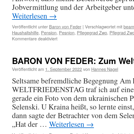
Jobvermittlung und der Arbeitgeber unt
Weiterlesen
→
Veröffentlicht unter
Baron von Feder
|
Verschlagwortet mit
beam
Haushaltshilfe
,
Pension
,
Pesnion
,
Pflegegrad Zwo
,
Pflegrad Zw
für
Kommentare deaktiviert
BARON
VON
FEDER:
BARON VON FEDER: Zum Welt
Abenteuer
Pflegestufe
Veröffentlicht am
1. September 2022
von
Hannes Nagel
Teil
Seltsame befremdliche Begegnung Am 
6
WELTFRIEDENSTAG traf ich auf einen,
gerade ein Foto von dem ukrainischen 
Selenski. U Kraina heißt, so lernte ein
dann sagte der Betrachter von dem Sele
„Hat der …
Weiterlesen
→