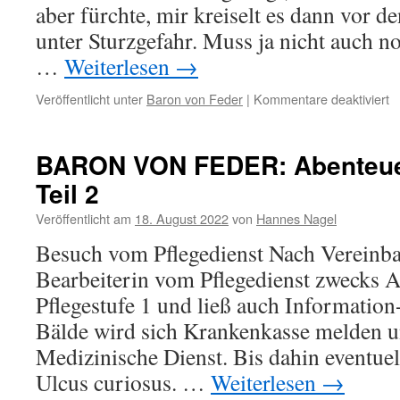
aber fürchte, mir kreiselt es dann vor d
unter Sturzgefahr. Muss ja nicht auch n
…
Weiterlesen
→
fü
Veröffentlicht unter
Baron von Feder
|
Kommentare deaktiviert
B
V
F
BARON VON FEDER: Abenteuer
A
Teil 2
P
Te
Veröffentlicht am
18. August 2022
von
Hannes Nagel
3
Besuch vom Pflegedienst Nach Vereinb
Bearbeiterin vom Pflegedienst zwecks A
Pflegestufe 1 und ließ auch Information-
Bälde wird sich Krankenkasse melden un
Medizinische Dienst. Bis dahin eventu
Ulcus curiosus. …
Weiterlesen
→