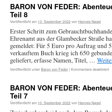
F
BARON VON FEDER: Abenteuer
A
Teil 8
P
Te
Veröffentlicht am
13. September 2022
von
Hannes Nagel
9
Erster Schritt zum Gebrauchtbuchhandel
Ehrenamt aus der Glambecker Straße ha
gemeldet: Für 5 Euro pro Auftrag und 5
verkauftem Buch krieg ich 650 gebund
geliefert, erfasse Namen, Titel, …
Weite
fü
Veröffentlicht unter
Baron von Feder
|
Kommentare deaktiviert
B
V
F
BARON VON FEDER: Abenteuer
A
Teil 7
P
Te
Veröffentlicht am
10. September 2022
von
Hannes Nagel
8