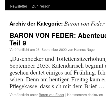
Newsletter
Zur Person
Baron von Feder
Archiv der Kategorie:
BARON VON FEDER: Abenteuer
Teil 9
Veröffentlicht am
26. September 2022
von
Hannes Nagel
„Duschhocker und Toilettensitzerhöhung
September 2033. Kalendarisch beginnt d
gesehen deutet einiges auf Frühling. Ic
sehen. Denn am heutigen Freitag kam ei
Pflegekasse, dass sich mit dem Brief …
fü
Veröffentlicht unter
Baron von Feder
|
Kommentare deaktiviert
B
V