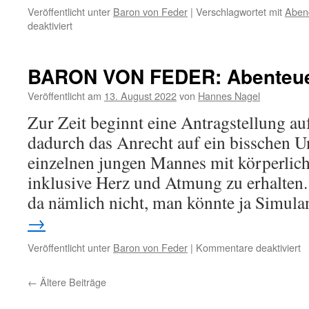
Veröffentlicht unter
Baron von Feder
|
Verschlagwortet mit
Abend
für
deaktiviert
BARON
VON
FEDER:
BARON VON FEDER: Abenteuer
Abenteuer
Pflegestufe
Veröffentlicht am
13. August 2022
von
Hannes Nagel
Teil
Zur Zeit beginnt eine Antragstellung au
2
dadurch das Anrecht auf ein bisschen U
einzelnen jungen Mannes mit körperli
inklusive Herz und Atmung zu erhalten.
da nämlich nicht, man könnte ja Simula
→
fü
Veröffentlicht unter
Baron von Feder
|
Kommentare deaktiviert
B
V
←
Ältere Beiträge
F
A