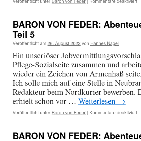
fü
Veröffentlicht unter
Baron von Feder
|
Kommentare deaktiviert
B
V
F
BARON VON FEDER: Abenteuer
Z
Teil 5
W
Veröffentlicht am
26. August 2022
von
Hannes Nagel
Ein unseriöser Jobvermittlungsvorschla
Pflege-Sozialseite zusammen und arbeit
wieder ein Zeichen von Armenhaß seite
Ich solle mich auf eine Stelle in Neubr
Redakteur beim Nordkurier bewerben. D
erhielt schon vor …
Weiterlesen
→
fü
Veröffentlicht unter
Baron von Feder
|
Kommentare deaktiviert
B
V
F
BARON VON FEDER: Abenteuer
A