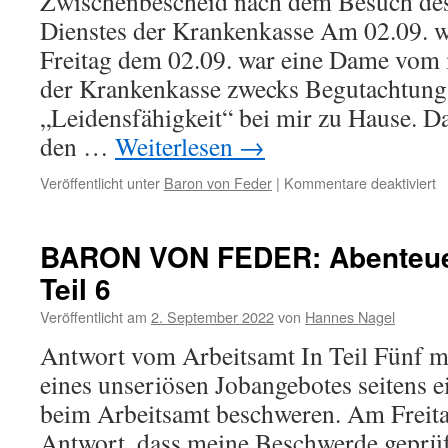
Zwischenbescheid nach dem Besuch de
Dienstes der Krankenkasse Am 02.09. w
Freitag dem 02.09. war eine Dame vom 
der Krankenkasse zwecks Begutachtung
„Leidensfähigkeit“ bei mir zu Hause. D
den …
Weiterlesen
→
fü
Veröffentlicht unter
Baron von Feder
|
Kommentare deaktiviert
B
V
F
BARON VON FEDER: Abenteuer
A
Teil 6
P
Te
Veröffentlicht am
2. September 2022
von
Hannes Nagel
7
Antwort vom Arbeitsamt In Teil Fünf m
eines unseriösen Jobangebotes seitens e
beim Arbeitsamt beschweren. Am Freita
Antwort, dass meine Beschwerde geprüf