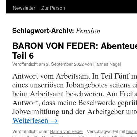
Newsletter
Zur Person
Pension
Schlagwort-Archiv:
BARON VON FEDER: Abenteuer
Teil 6
Veröffentlicht am
2. September 2022
von
Hannes Nagel
Antwort vom Arbeitsamt In Teil Fünf m
eines unseriösen Jobangebotes seitens e
beim Arbeitsamt beschweren. Am Freita
Antwort, dass meine Beschwerde geprüf
Jobvermittlung und der Arbeitgeber unt
Weiterlesen
→
Veröffentlicht unter
Baron von Feder
|
Verschlagwortet mit
beam