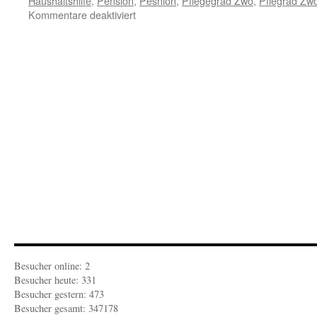
Haushaltshilfe
,
Pension
,
Pesnion
,
Pflegegrad Zwo
,
Pflegrad Zw
für
Kommentare deaktiviert
BARON
VON
FEDER:
Abenteuer
Pflegestufe
Teil
6
Besucher online: 2
Besucher heute: 331
Besucher gestern: 473
Besucher gesamt: 347178