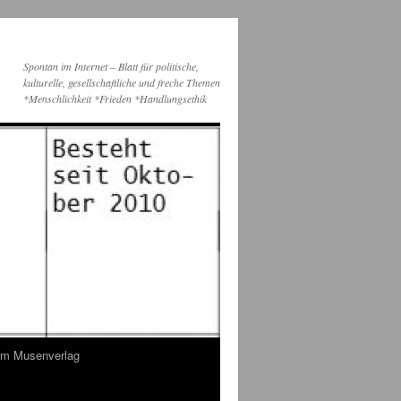
Spontan im Internet – Blatt für politische,
kulturelle, gesellschaftliche und freche Themen
*Menschlichkeit *Frieden *Handlungsethik
dem Musenverlag