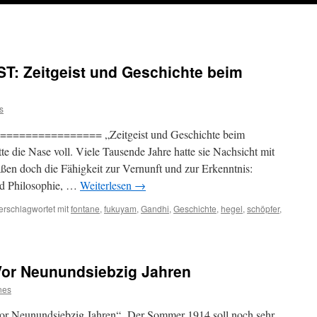
: Zeitgeist und Geschichte beim
s
============= „Zeitgeist und Geschichte beim
e die Nase voll. Viele Tausende Jahre hatte sie Nachsicht mit
en doch die Fähigkeit zur Vernunft und zur Erkenntnis:
nd Philosophie, …
Weiterlesen
→
erschlagwortet mit
fontane
,
fukuyam
,
Gandhi
,
Geschichte
,
hegel
,
schöpfer
,
ETON-
ST:
t
r Neunundsiebzig Jahren
hte
nes
tagstee
unundsiebzig Jahren“ Der Sommer 1914 soll noch sehr