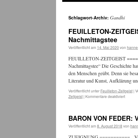
Gandhi
Schlagwort-Archiv:
FEUILLETON-ZEITGEIST
Nachmittagstee
Veröffentlicht am
14. Mai 2020
von
hanne
FEUILLETON-ZEITGEIST =======
Nachmittagstee“ Die Geschichte hatt
den Menschen geübt. Denn sie besaß
Literatur und Kunst, Aufklärung u
Veröffentlicht unter
Feuilleton-Zeitgeist
|
V
für
Zeitgeist
|
Kommentare deaktiviert
FEUILL
ZEITGEI
Zeitgeis
BARON VON FEDER: Vo
und
Geschic
Veröffentlicht am
8. August 2018
von
han
beim
Nachmit
ZUEIGNUNG =========== „Vor Ne