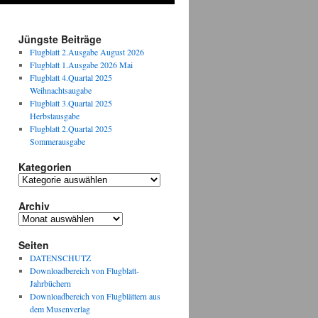
Jüngste Beiträge
Flugblatt 2.Ausgabe August 2026
Flugblatt 1.Ausgabe 2026 Mai
Flugblatt 4.Quartal 2025
Weihnachtsaugabe
Flugblatt 3.Quartal 2025
Herbstausgabe
Flugblatt 2.Quartal 2025
Sommerausgabe
Kategorien
Kategorien
Archiv
Archiv
Seiten
DATENSCHUTZ
Downloadbereich von Flugblatt-
Jahrbüchern
Downloadbereich von Flugblättern aus
dem Musenverlag