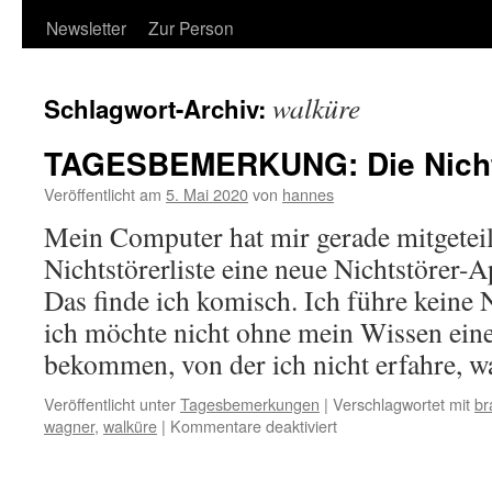
Newsletter
Zur Person
walküre
Schlagwort-Archiv:
TAGESBEMERKUNG: Die Nicht
Veröffentlicht am
5. Mai 2020
von
hannes
Mein Computer hat mir gerade mitgeteil
Nichtstörerliste eine neue Nichtstörer-A
Das finde ich komisch. Ich führe keine 
ich möchte nicht ohne mein Wissen ein
bekommen, von der ich nicht erfahre, 
Veröffentlicht unter
Tagesbemerkungen
|
Verschlagwortet mit
br
für
wagner
,
walküre
|
Kommentare deaktiviert
TAGESBEMERKUNG
Die
Nichtstörer-