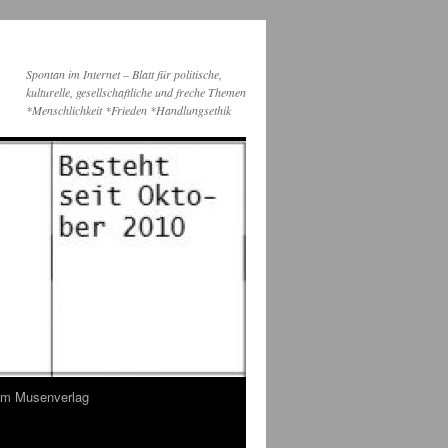
Spontan im Internet – Blatt für politische,
kulturelle, gesellschaftliche und freche Themen
*Menschlichkeit *Frieden *Handlungsethik
dem Musenverlag