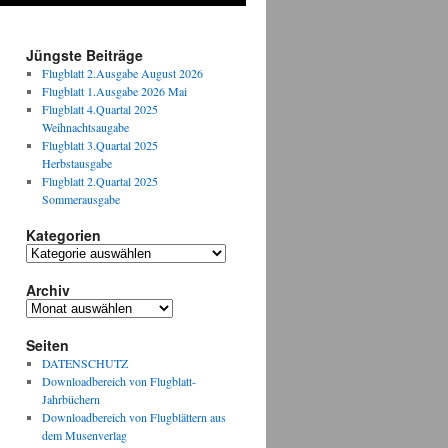
Jüngste Beiträge
Flugblatt 2.Ausgabe August 2026
Flugblatt 1.Ausgabe 2026 Mai
Flugblatt 4.Quartal 2025
Weihnachtsaugabe
Flugblatt 3.Quartal 2025
Herbstausgabe
Flugblatt 2.Quartal 2025
Sommerausgabe
Kategorien
Kategorien
Archiv
Archiv
Seiten
DATENSCHUTZ
Downloadbereich von Flugblatt-
Jahrbüchern
Downloadbereich von Flugblättern aus
dem Musenverlag