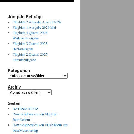
Jüngste Beiträge
Flugblatt 2.Ausgabe August 2026
Flugblatt 1.Ausgabe 2026 Mai
Flugblatt 4.Quartal 2025
Weihnachtsaugabe
Flugblatt 3.Quartal 2025
Herbstausgabe
Flugblatt 2.Quartal 2025
Sommerausgabe
Kategorien
Kategorien
Archiv
Archiv
Seiten
DATENSCHUTZ
Downloadbereich von Flugblatt-
Jahrbüchern
Downloadbereich von Flugblättern aus
dem Musenverlag