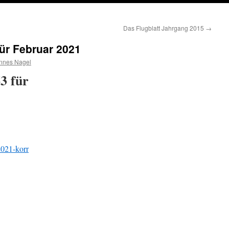
Das Flugblatt Jahrgang 2015
→
für Februar 2021
nnes Nagel
3 für
021-korr