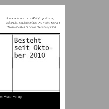
Spontan im Internet – Blatt für politische,
kulturelle, gesellschaftliche und freche Themen
*Menschlichkeit *Frieden *Handlungsethik
dem Musenverlag