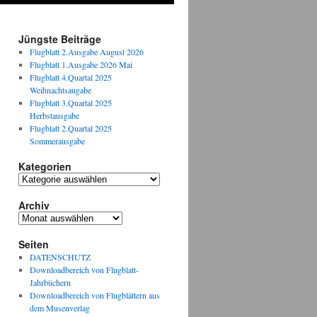
Jüngste Beiträge
Flugblatt 2.Ausgabe August 2026
Flugblatt 1.Ausgabe 2026 Mai
Flugblatt 4.Quartal 2025
Weihnachtsaugabe
Flugblatt 3.Quartal 2025
Herbstausgabe
Flugblatt 2.Quartal 2025
Sommerausgabe
Kategorien
Kategorien
Archiv
Archiv
Seiten
DATENSCHUTZ
Downloadbereich von Flugblatt-
Jahrbüchern
Downloadbereich von Flugblättern aus
dem Musenverlag