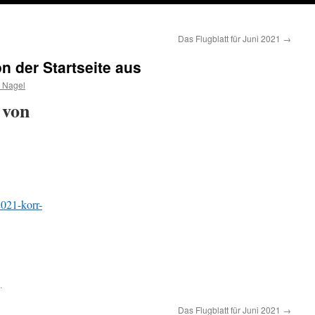
Das Flugblatt für Juni 2021
→
n der Startseite aus
 Nagel
 von
021-korr-
.
Das Flugblatt für Juni 2021
→