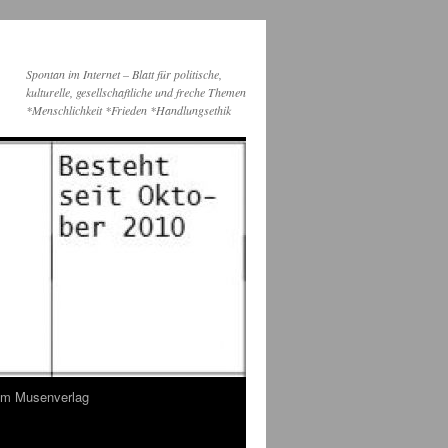
Spontan im Internet – Blatt für politische,
kulturelle, gesellschaftliche und freche Themen
*Menschlichkeit *Frieden *Handlungsethik
dem Musenverlag