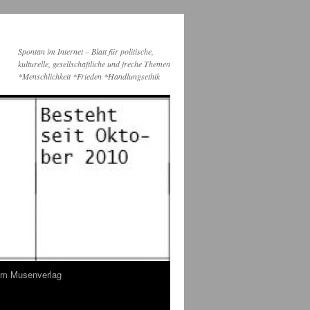
Spontan im Internet – Blatt für politische,
kulturelle, gesellschaftliche und freche Themen
*Menschlichkeit *Frieden *Handlungsethik
dem Musenverlag