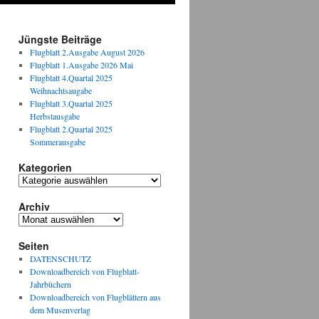
Jüngste Beiträge
Flugblatt 2.Ausgabe August 2026
Flugblatt 1.Ausgabe 2026 Mai
Flugblatt 4.Quartal 2025
Weihnachtsaugabe
Flugblatt 3.Quartal 2025
Herbstausgabe
Flugblatt 2.Quartal 2025
Sommerausgabe
Kategorien
Kategorien
Archiv
Archiv
Seiten
DATENSCHUTZ
Downloadbereich von Flugblatt-
Jahrbüchern
Downloadbereich von Flugblättern aus
dem Musenverlag