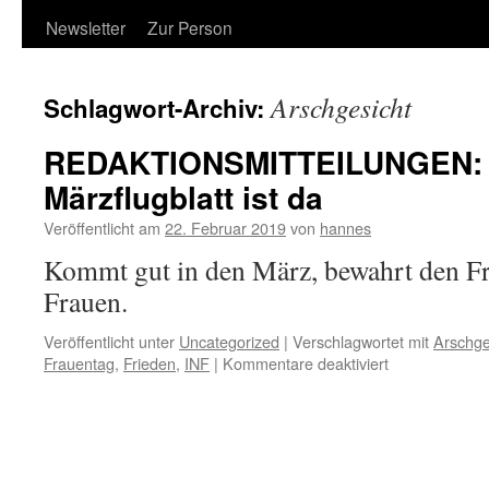
Newsletter
Zur Person
Arschgesicht
Schlagwort-Archiv:
REDAKTIONSMITTEILUNGEN:
Märzflugblatt ist da
Veröffentlicht am
22. Februar 2019
von
hannes
Kommt gut in den März, bewahrt den Fr
Frauen.
Veröffentlicht unter
Uncategorized
|
Verschlagwortet mit
Arschge
für
Frauentag
,
Frieden
,
INF
|
Kommentare deaktiviert
REDAKTIONS
Das
Märzflugblatt
ist
da