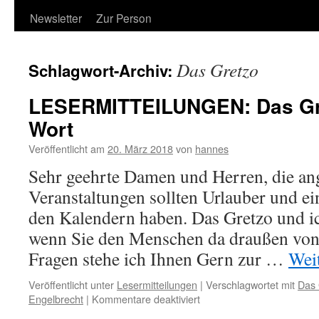
Newsletter
Zur Person
Das Gretzo
Schlagwort-Archiv:
LESERMITTEILUNGEN: Das Gre
Wort
Veröffentlicht am
20. März 2018
von
hannes
Sehr geehrte Damen und Herren, die an
Veranstaltungen sollten Urlauber und e
den Kalendern haben. Das Gretzo und i
wenn Sie den Menschen da draußen von 
Fragen stehe ich Ihnen Gern zur …
Wei
Veröffentlicht unter
Lesermitteilungen
|
Verschlagwortet mit
Das 
für
Engelbrecht
|
Kommentare deaktiviert
LESERMITTEILUNGEN: