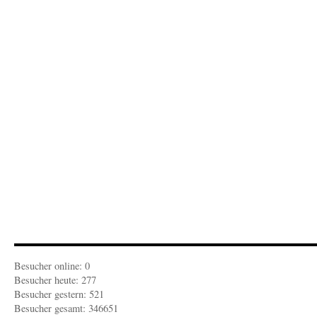
Das
Gretzo
hat
das
Wort
Besucher online: 0
Besucher heute: 277
Besucher gestern: 521
Besucher gesamt: 346651