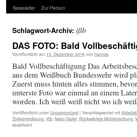
Newsletter
Zur Person
ißb
Schlagwort-Archiv:
DAS FOTO: Bald Vollbeschäft
Veröffentlicht am
15. Dezember 2016
von
hannes
Bald Vollbeschäftigung Das Arbeitsbe
aus dem Weißbuch Bundeswehr wird pl
Zuerst muss hinten alles stimmen, bevor
unterste Foto war einmal an einem Late
worden. Ich weiß weiß nicht wo ich wei
Veröffentlicht unter
Uncategorized
|
Verschlagwortet mit
Arbeits
Zivilverteidigung
,
ißb
,
Nato-Gipfel
,
Rückwärtige Mobilmachung
,
für
deaktiviert
DAS
FOTO: