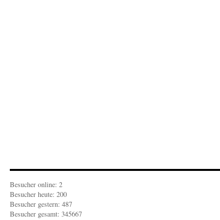
Das
Juli-
Flugblatt
ist
fertig
Besucher online: 2
Besucher heute: 200
Besucher gestern: 487
Besucher gesamt: 345667