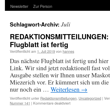
Newsletter
Zur Person
Juli
Schlagwort-Archiv:
REDAKTIONSMITTEILUNGEN: D
Flugblatt ist fertig
Veröffentlicht am
1. Juli 2019
von
hannes
Das nächste Flugblatt ist fertig und hie
Link. Wir sind jetzt redaktionell fast vol
Ausgabe stellen wir Ihnen unser Masko
Miezerich vor. Er kümmert sich um die 
nur noch ein …
Weiterlesen
→
Veröffentlicht unter
Redaktionsmitteilungen
,
Uncategorized
|
Ver
für
Nummer 141
|
Kommentare deaktiviert
REDAKTIONSMITTEILU