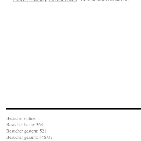
Leyen
und
Leye
Besucher online: 1
Besucher heute: 363
Besucher gestern: 521
Besucher gesamt: 346737