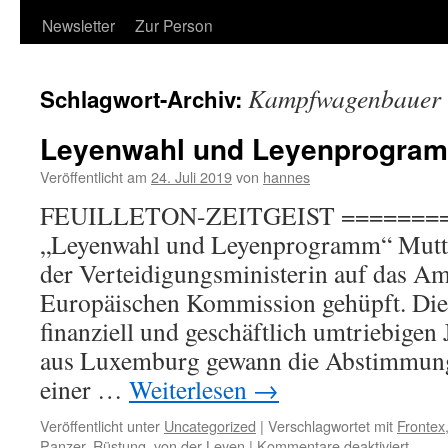
Newsletter
Zur Person
Kampfwagenbauer
Schlagwort-Archiv:
Leyenwahl und Leyenprogra
Veröffentlicht am
24. Juli 2019
von
hannes
FEUILLETON-ZEITGEIST =======
„Leyenwahl und Leyenprogramm“ Mutte
der Verteidigungsministerin auf das Amt
Europäischen Kommission gehüpft. Die
finanziell und geschäftlich umtriebigen
aus Luxemburg gewann die Abstimmung 
einer …
Weiterlesen
→
Veröffentlicht unter
Uncategorized
|
Verschlagwortet mit
Frontex
für
Panzer
,
Rüstung
,
von der Leyen
|
Kommentare deaktiviert