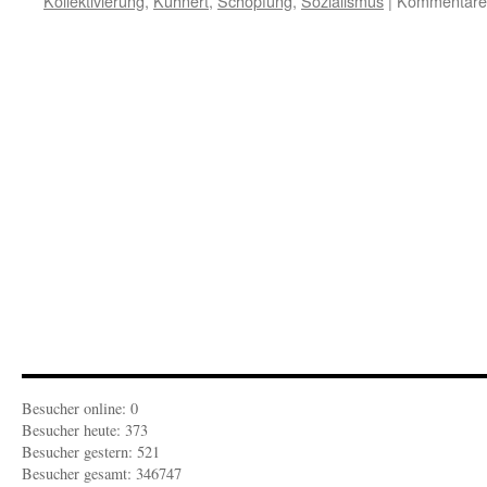
Kollektivierung
,
Kühnert
,
Schöpfung
,
Sozialismus
|
Kommentare d
Besucher online: 0
Besucher heute: 373
Besucher gestern: 521
Besucher gesamt: 346747