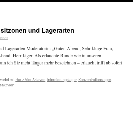
sitzonen und Lagerarten
annes
Lagerarten Moderatorin: „Guten Abend, Sehr kluge Frau,
bend, Herr Jäger. Als erlauchte Runde wie in unseren
 ich Sie nicht länger mehr bezeichnen – erlaucht trifft ab sofort
ortet mit
Hartz-Vier-Sklaven
,
Internierungslager
,
Konzentrationslager
,
für
aktiviert
APROPOSIA:
Von
Transitzonen
und
Lagerarten