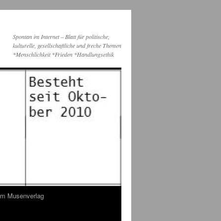
Spontan im Internet – Blatt für politische,
kulturelle, gesellschaftliche und freche Themen
*Menschlichkeit *Frieden *Handlungsethik
dem Musenverlag