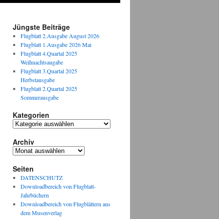
Jüngste Beiträge
Flugblatt 2.Ausgabe August 2026
Flugblatt 1.Ausgabe 2026 Mai
Flugblatt 4.Quartal 2025
Weihnachtsaugabe
Flugblatt 3.Quartal 2025
Herbstausgabe
Flugblatt 2.Quartal 2025
Sommerausgabe
Kategorien
Kategorien
Archiv
Archiv
Seiten
DATENSCHUTZ
Downloadbereich von Flugblatt-
Jahrbüchern
Downloadbereich von Flugblättern aus
dem Musenverlag