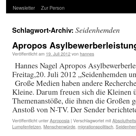
Newsletter
Zur Person
Seidenhemden
Schlagwort-Archiv:
Apropos Asylbewerberleistun
Veröffentlicht am
19. Juli 2012
von
hannes
Hannes Nagel Apropos Asylbewerberlei
Freitag,20. Juli 2012 „Seidenhemden 
Große Medien haben andere Recherchem
Kleine. Darum freuen sich die Kleinen 
Themenanstöße, die ihnen die Großen g
Anstoß von N-TV. Der Sender berichte
Veröffentlicht unter
Aproposia
|
Verschlagwortet mit
Absolutheit
Lumpfenfetzen
,
Menschenwürde
,
migrationspolitisch
,
Seidenhe