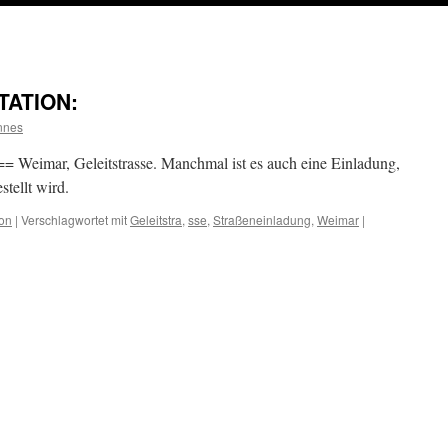
ATION:
nnes
Weimar, Geleitstrasse. Manchmal ist es auch eine Einladung,
tellt wird.
on
|
Verschlagwortet mit
Geleitstra
,
sse
,
Straßeneinladung
,
Weimar
|
N: