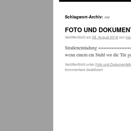
sse
Schlagwort-Archiv:
FOTO UND DOKUMENT
Veröffentlicht am
28. August 2016
von
ha
Straßeneinladung ============== 
wenn einem ein Stuhl vor die Tür ges
Veröffentlicht unter
Foto und Dokumentati
für
Kommentare deaktiviert
FOTO
UND
DOKUMENTATIO