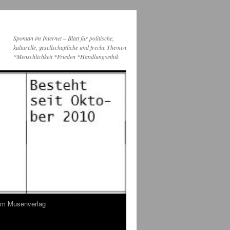
Spontan im Internet – Blatt für politische,
kulturelle, gesellschaftliche und freche Themen
*Menschlichkeit *Frieden *Handlungsethik
dem Musenverlag