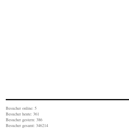
Das
Flugblatt
für
September
2017
ist
da
Besucher online: 5
Besucher heute: 361
Besucher gestern: 386
Besucher gesamt: 346214