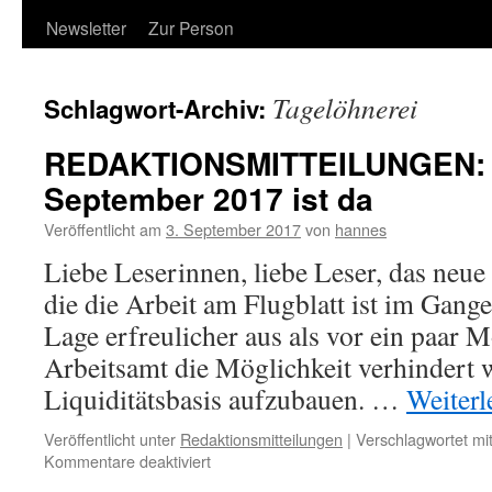
Newsletter
Zur Person
Tagelöhnerei
Schlagwort-Archiv:
REDAKTIONSMITTEILUNGEN: Da
September 2017 ist da
Veröffentlicht am
3. September 2017
von
hannes
Liebe Leserinnen, liebe Leser, das neue 
die die Arbeit am Flugblatt ist im Gange.
Lage erfreulicher aus als vor ein paar M
Arbeitsamt die Möglichkeit verhindert 
Liquiditätsbasis aufzubauen. …
Weiter
Veröffentlicht unter
Redaktionsmitteilungen
|
Verschlagwortet mi
für
Kommentare deaktiviert
REDAKTIONSMITTEILUNGEN: