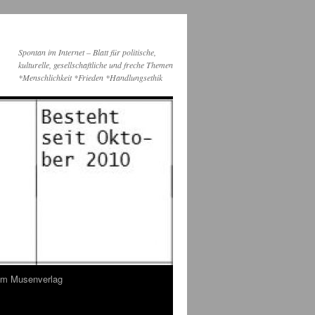
Spontan im Internet – Blatt für politische,
kulturelle, gesellschaftliche und freche Themen
*Menschlichkeit *Frieden *Handlungsethik
dem Musenverlag