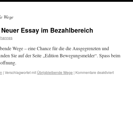
de Wege
: Neuer Essay im Bezahlbereich
hannes
bende Wege – eine Chance für die die Ausgegrenzten und
inden Sie auf der Seite „Edition Bewegungsmelder“. Spass beim
Hoffnung.
für
en
|
Verschlagwortet mit
Übrigbleibende Wege
|
Kommentare deaktiviert
Redaktionsm
Neuer
Essay
im
Bezahlbere