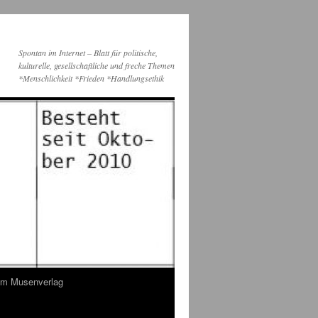
Spontan im Internet – Blatt für politische,
kulturelle, gesellschaftliche und freche Themen
*Menschlichkeit *Frieden *Handlungsethik
dem Musenverlag