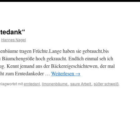
ntedank“
n
Hannes Nagel
nbäume tragen Früchte.Lange haben sie gebraucht,bis
 Bäumchengröße hoch gekraucht. Endlich einmal seh ich
ug. Kennt jemand aus der Bäckereigeschichtewen, der mal
cht zum Erntedankeder …
Weiterlesen
→
hlagwortet mit
erntedanl
,
limonenbäume.
,
saure Arbeit.
,
süßer schweiß
,
on
r:
tedank“