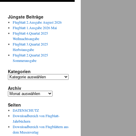
Jüngste Beiträge
Flugblatt 2.Ausgabe August 2026
Flugblatt 1.Ausgabe 2026 Mai
Flugblatt 4.Quartal 2025
Weihnachtsaugabe
Flugblatt 3.Quartal 2025
Herbstausgabe
Flugblatt 2.Quartal 2025
Sommerausgabe
Kategorien
Kategorien
Archiv
Archiv
Seiten
DATENSCHUTZ
Downloadbereich von Flugblatt-
Jahrbüchern
Downloadbereich von Flugblättern aus
dem Musenverlag