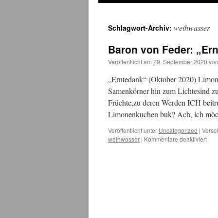
weihwasser
Schlagwort-Archiv:
Baron von Feder: „Er
Veröffentlicht am
29. September 2020
vo
„Erntedank“ (Oktober 2020) Limone
Samenkörner hin zum Lichtesind zu
Früchte,zu deren Werden ICH beitr
Limonenkuchen buk? Ach, ich mö
Veröffentlicht unter
Uncategorized
|
Versc
für
weihwasser
|
Kommentare deaktiviert
Bar
von
Fede
„Ern