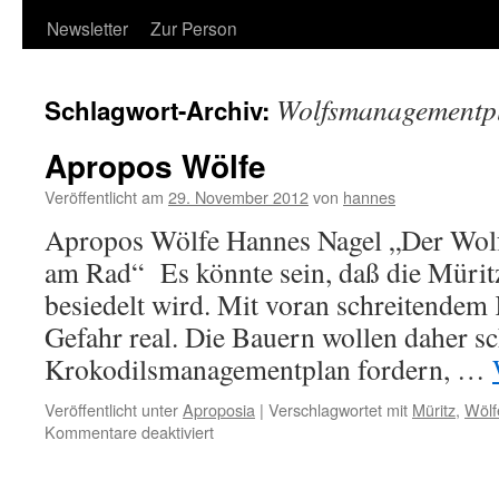
Newsletter
Zur Person
Wolfsmanagementp
Schlagwort-Archiv:
Apropos Wölfe
Veröffentlicht am
29. November 2012
von
hannes
Apropos Wölfe Hannes Nagel „Der Wolf
am Rad“ Es könnte sein, daß die Mürit
besiedelt wird. Mit voran schreitendem 
Gefahr real. Die Bauern wollen daher sc
Krokodilsmanagementplan fordern, …
Veröffentlicht unter
Aproposia
|
Verschlagwortet mit
Müritz
,
Wölf
für
Kommentare deaktiviert
Apropos
Wölfe