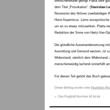
Menschenwürde gelingt Platta sehr gut
dem Titel „Provokation“. (
Stanislaw Le
Rezension des fiktiven zweibändigen W
Horst Aspernicus. Lems essayistische
um an so etwas mitzuwirken. Platta ne
Reduktion der Sinne von Hartz-Vier-Op
Die gründliche Auseinandersetzung mit
Ausrottung und Genozid wecken, ist vo
Widerstand, nämlich dem Widerstand,
menschenwürdig lachend sinnerfüllt am
Für diesen Teil gehört das Buch geles
Dieser Beitrag wurde unter
Feuilleton-Re
←
Das Flugblatt Nummer 45 ist da