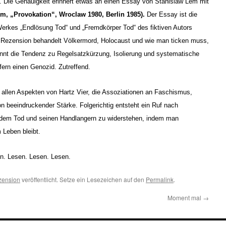
. Die Genauigkeit erinnert etwas an einen Essay von Stanislaw Lem mit
m, „Provokation“, Wroclaw 1980, Berlin 1985).
Der Essay ist die
erkes „Endlösung Tod“ und „Fremdkörper Tod“ des fiktiven Autors
 Rezension behandelt Völkermord, Holocaust und wie man ticken muss,
nnt die Tendenz zu Regelsatzkürzung, Isolierung und systematische
fern einen Genozid. Zutreffend.
 allen Aspekten von Hartz Vier, die Assoziationen an Faschismus,
n beeindruckender Stärke. Folgerichtig entsteht ein Ruf nach
 dem Tod und seinen Handlangern zu widerstehen, indem man
 Leben bleibt.
en. Lesen. Lesen. Lesen.
zension
veröffentlicht. Setze ein Lesezeichen auf den
Permalink
.
Moment mal
→