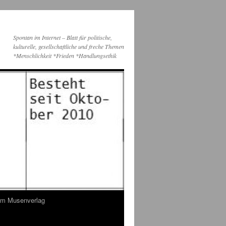
Spontan im Internet – Blatt für politische,
kulturelle, gesellschaftliche und freche Themen
*Menschlichkeit *Frieden *Handlungsethik
dem Musenverlag