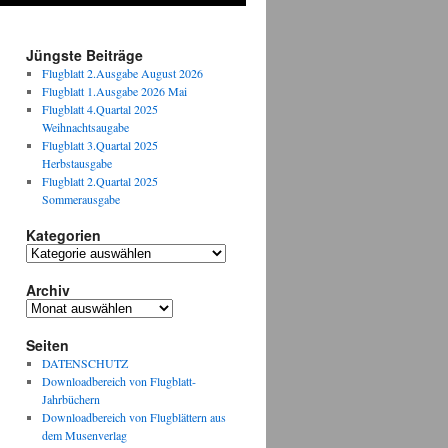
Jüngste Beiträge
Flugblatt 2.Ausgabe August 2026
Flugblatt 1.Ausgabe 2026 Mai
Flugblatt 4.Quartal 2025
Weihnachtsaugabe
Flugblatt 3.Quartal 2025
Herbstausgabe
Flugblatt 2.Quartal 2025
Sommerausgabe
Kategorien
Kategorien
Archiv
Archiv
Seiten
DATENSCHUTZ
Downloadbereich von Flugblatt-
Jahrbüchern
Downloadbereich von Flugblättern aus
dem Musenverlag