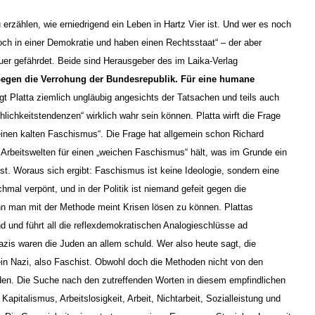
 erzählen, wie erniedrigend ein Leben in Hartz Vier ist. Und wer es noch
 doch in einer Demokratie und haben einen Rechtsstaat“ – der aber
uer gefährdet. Beide sind Herausgeber des im Laika-Verlag
Gegen die Verrohung der Bundesrepublik. Für eine humane
ragt Platta ziemlich ungläubig angesichts der Tatsachen und teils auch
lichkeitstendenzen“ wirklich wahr sein können. Platta wirft die Frage
einen kalten Faschismus“. Die Frage hat allgemein schon Richard
 Arbeitswelten für einen „weichen Faschismus“ hält, was im Grunde ein
t. Woraus sich ergibt: Faschismus ist keine Ideologie, sondern eine
mal verpönt, und in der Politik ist niemand gefeit gegen die
 man mit der Methode meint Krisen lösen zu können. Plattas
d und führt all die reflexdemokratischen Analogieschlüsse ad
zis waren die Juden an allem schuld. Wer also heute sagt, die
ein Nazi, also Faschist. Obwohl doch die Methoden nicht von den
den. Die Suche nach den zutreffenden Worten in diesem empfindlichen
Kapitalismus, Arbeitslosigkeit, Arbeit, Nichtarbeit, Sozialleistung und