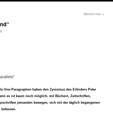
Moment mal
→
and“
es
rallele“
tz-Vier-Paragraphen haben den Zynismus des Erfinders Peter
Denn es ist kaum noch möglich, mit Büchern, Zeitschriften,
gsschriften jemanden bewegen, sich mit der täglich begangenen
 befassen.