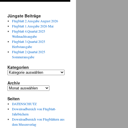
Jüngste Beiträge
Flugblatt 2.Ausgabe August 2026
Flugblatt 1.Ausgabe 2026 Mai
Flugblatt 4.Quartal 2025
Weihnachtsaugabe
Flugblatt 3.Quartal 2025
Herbstausgabe
Flugblatt 2.Quartal 2025
Sommerausgabe
Kategorien
Kategorien
Archiv
Archiv
Seiten
DATENSCHUTZ
Downloadbereich von Flugblatt-
Jahrbüchern
Downloadbereich von Flugblättern aus
dem Musenverlag