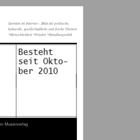
Spontan im Internet – Blatt für politische,
kulturelle, gesellschaftliche und freche Themen
*Menschlichkeit *Frieden *Handlungsethik
dem Musenverlag