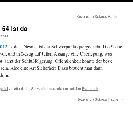
Rezension Sokops Rache
→
54 ist da
annes
2012
ist da. Diesmal ist der Schwerpunkt quergedacht: Die Sache
vor, und in Bezug auf Julian Assange eine Überlegung, was
st, samt der Schlußfolgerung: Öffentlichkeit könnte der beste
 sein. Also eine Art Sicherheit. Dazu braucht man dann
ndum.
tgeist
veröffentlicht. Setze ein Lesezeichen auf den
Permalink
.
Rezension Sokops Rache
→