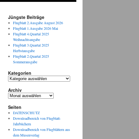
Jüngste Beiträge
Flugblatt 2.Ausgabe August 2026
Flugblatt 1.Ausgabe 2026 Mai
Flugblatt 4.Quartal 2025
Weihnachtsaugabe
Flugblatt 3.Quartal 2025
Herbstausgabe
Flugblatt 2.Quartal 2025
Sommerausgabe
Kategorien
Kategorien
Archiv
Archiv
Seiten
DATENSCHUTZ
Downloadbereich von Flugblatt-
Jahrbüchern
Downloadbereich von Flugblättern aus
dem Musenverlag