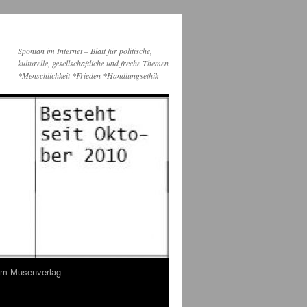
Spontan im Internet – Blatt für politische,
kulturelle, gesellschaftliche und freche Themen
*Menschlichkeit *Frieden *Handlungsethik
dem Musenverlag