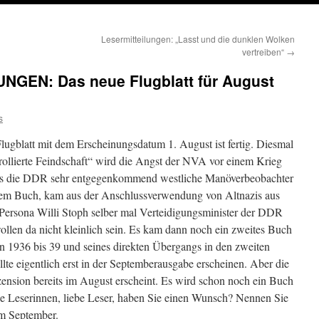
Lesermitteilungen: „Lasst und die dunklen Wolken
vertreiben“
→
GEN: Das neue Flugblatt für August
s
Flugblatt mit dem Erscheinungsdatum 1. August ist fertig. Diesmal
rollierte Feindschaft“ wird die Angst der NVA vor einem Krieg
ss die DDR sehr entgegenkommend westliche Manöverbeobachter
n dem Buch, kam aus der Anschlussverwendung von Altnazis aus
n Persona Willi Stoph selber mal Verteidigungsminister der DDR
ollen da nicht kleinlich sein. Es kam dann noch ein zweites Buch
n 1936 bis 39 und seines direkten Übergangs in den zweiten
llte eigentlich erst in der Septemberausgabe erscheinen. Aber die
zension bereits im August erscheint. Es wird schon noch ein Buch
e Leserinnen, liebe Leser, haben Sie einen Wunsch? Nennen Sie
im September.