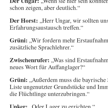
Der Ungar:
„Wenn sie hier sein könnten
schon zeigen, aber deutlich.“
Der Horst:
„Herr Ungar, wir sollten u
Erfahrungsaustausch treffen.“
Grüni:
„Wir fordern mehr Erstaufnahm
zusätzliche Sprachlehrer.“
Zwischenrufer:
„Was sind Erstaufnahme
neues Wort für Auffanglager?“
Grüni:
„Außerdem muss die bayrische S
Liste ungenutzter Grundstücke und Imm
die Flüchtlinge unterzubringen.“
Unker:
„Oder Lager zu errichten.“