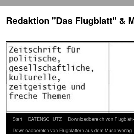
Zum
Inhalt
Redaktion "Das Flugblatt" & 
springen
Start
DATENSCHUTZ
Downloadbereich von Flugblatt
Downloadbereich von Flugblättern aus dem Musenverlag