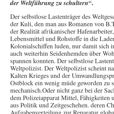
.
der Weltführung zu schultern“
Der selbstlose Lastenträger des Weltgesc
der Kuli, den man aus Romanen von B.T
der Realität afrikanischer Hafenarbeiter,
Lebensmittel und Rohstoffe in die Lad
Kolonialschiffen luden, nur damit sich i
auch weiterhin Seidenhemden über Wo
spannen konnten. Der selbstlose Lastentr
Weltpolizist. Der Weltpolizist scheint 
Kalten Krieges und der Umwandlungsp
Ostblock ein wenig müde geworden zu se
mechanisch.Oder nicht ganz bei der Sach
dem Polizeiapparat Mittel, Fähigkeite
aus Politik und Zeitgeschehen. deren C
Aufgabenverteilung zur Reparatur globa