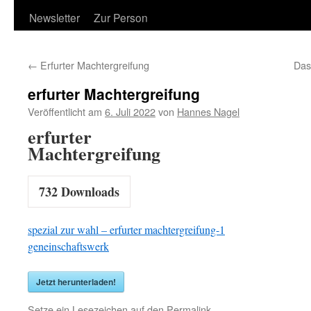
Newsletter
Zur Person
←
Erfurter Machtergreifung
Das 
erfurter Machtergreifung
Veröffentlicht am
6. Juli 2022
von
Hannes Nagel
erfurter
Machtergreifung
732
Downloads
spezial zur wahl – erfurter machtergreifung-1
geneinschaftswerk
Jetzt herunterladen!
Setze ein Lesezeichen auf den
Permalink
.