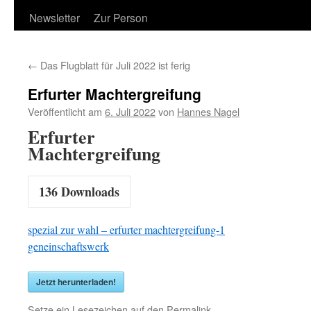
Newsletter
Zur Person
←
Das Flugblatt für Juli 2022 ist ferig
Erfurter Machtergreifung
Veröffentlicht am
6. Juli 2022
von
Hannes Nagel
Erfurter
Machtergreifung
136
Downloads
spezial zur wahl – erfurter machtergreifung-1
geneinschaftswerk
Jetzt herunterladen!
Setze ein Lesezeichen auf den
Permalink
.