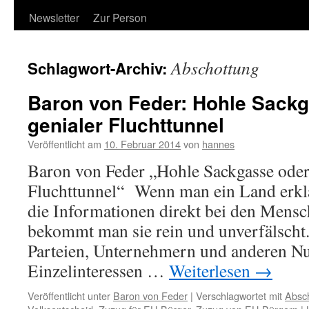
Newsletter
Zur Person
Abschottung
Schlagwort-Archiv:
Baron von Feder: Hohle Sack
genialer Fluchttunnel
Veröffentlicht am
10. Februar 2014
von
hannes
Baron von Feder „Hohle Sackgasse oder
Fluchttunnel“ Wenn man ein Land erkl
die Informationen direkt bei den Mens
bekommt man sie rein und unverfälscht.
Parteien, Unternehmern und anderen N
Einzelinteressen …
Weiterlesen
→
Veröffentlicht unter
Baron von Feder
|
Verschlagwortet mit
Absc