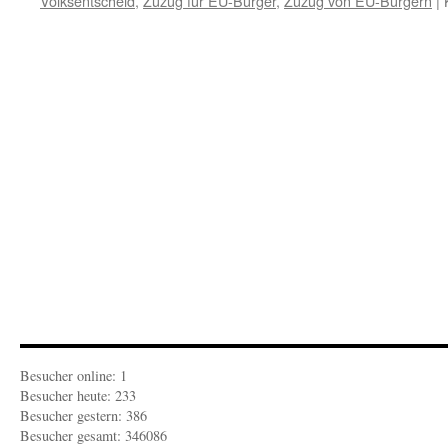
Volksentscheid
,
Zuzug für EU-Bürger
,
Zuzug von EU-Bürgern
|
Besucher online: 1
Besucher heute: 233
Besucher gestern: 386
Besucher gesamt: 346086