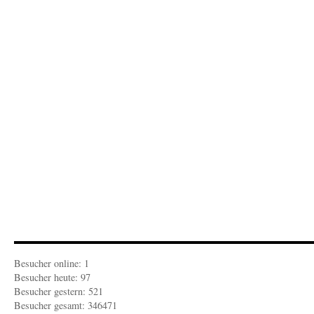
vo
Fed
Ma
Sie
ma
in
die
Zei
Lit
Besucher online: 1
Besucher heute: 97
Besucher gestern: 521
Besucher gesamt: 346471