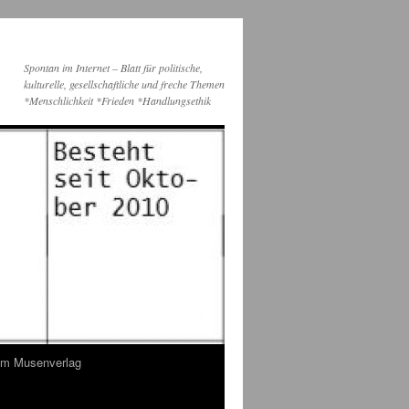
Spontan im Internet – Blatt für politische,
kulturelle, gesellschaftliche und freche Themen
*Menschlichkeit *Frieden *Handlungsethik
dem Musenverlag