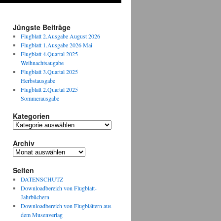
Jüngste Beiträge
Flugblatt 2.Ausgabe August 2026
Flugblatt 1.Ausgabe 2026 Mai
Flugblatt 4.Quartal 2025
Weihnachtsaugabe
Flugblatt 3.Quartal 2025
Herbstausgabe
Flugblatt 2.Quartal 2025
Sommerausgabe
Kategorien
Kategorien
Archiv
Archiv
Seiten
DATENSCHUTZ
Downloadbereich von Flugblatt-
Jahrbüchern
Downloadbereich von Flugblättern aus
dem Musenverlag