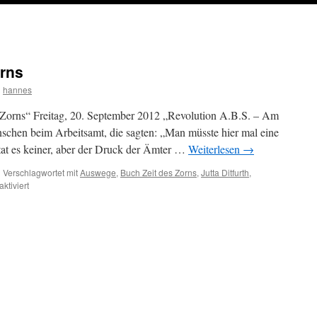
orns
n
hannes
Zorns“ Freitag, 20. September 2012 „Revolution A.B.S. – Am
schen beim Arbeitsamt, die sagten: „Man müsste hier mal eine
tat es keiner, aber der Druck der Ämter …
Weiterlesen
→
|
Verschlagwortet mit
Auswege
,
Buch Zeit des Zorns
,
Jutta Ditfurth
,
für
tiviert
Rezension
Zeit
des
Zorns