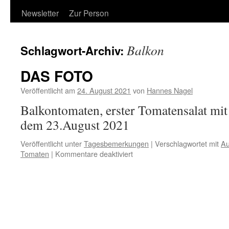
Newsletter
Zur Person
Balkon
Schlagwort-Archiv:
DAS FOTO
Veröffentlicht am
24. August 2021
von
Hannes Nagel
Balkontomaten, erster Tomatensalat mi
dem 23.August 2021
Veröffentlicht unter
Tagesbemerkungen
|
Verschlagwortet mit
Au
für
Tomaten
|
Kommentare deaktiviert
DAS
FOTO