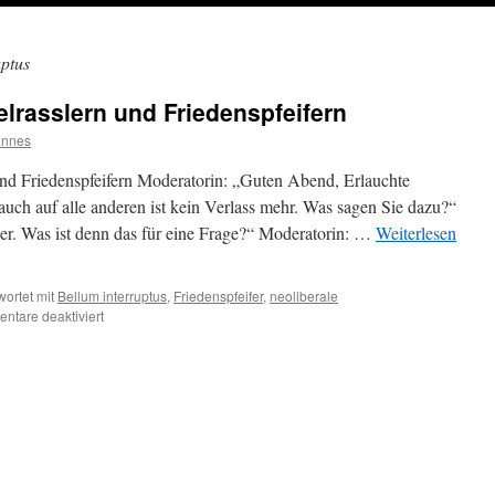
uptus
rasslern und Friedenspfeifern
annes
Friedenspfeifern Moderatorin: „Guten Abend, Erlauchte
uch auf alle anderen ist kein Verlass mehr. Was sagen Sie dazu?“
er. Was ist denn das für eine Frage?“ Moderatorin: …
Weiterlesen
ortet mit
Bellum interruptus
,
Friedenspfeifer
,
neoliberale
für
ntare deaktiviert
APROPOSIA:
Von
Säbelrasslern
und
Friedenspfeifern