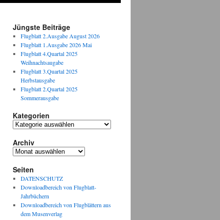
Jüngste Beiträge
Flugblatt 2.Ausgabe August 2026
Flugblatt 1.Ausgabe 2026 Mai
Flugblatt 4.Quartal 2025
Weihnachtsaugabe
Flugblatt 3.Quartal 2025
Herbstausgabe
Flugblatt 2.Quartal 2025
Sommerausgabe
Kategorien
Kategorien
Archiv
Archiv
Seiten
DATENSCHUTZ
Downloadbereich von Flugblatt-
Jahrbüchern
Downloadbereich von Flugblättern aus
dem Musenverlag