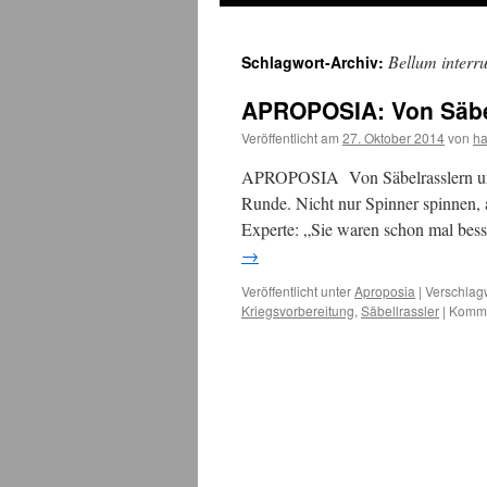
Bellum interr
Schlagwort-Archiv:
APROPOSIA: Von Säbel
Veröffentlicht am
27. Oktober 2014
von
h
APROPOSIA Von Säbelrasslern und 
Runde. Nicht nur Spinner spinnen, a
Experte: „Sie waren schon mal bess
→
Veröffentlicht unter
Aproposia
|
Verschlagw
Kriegsvorbereitung
,
Säbellrassler
|
Komme