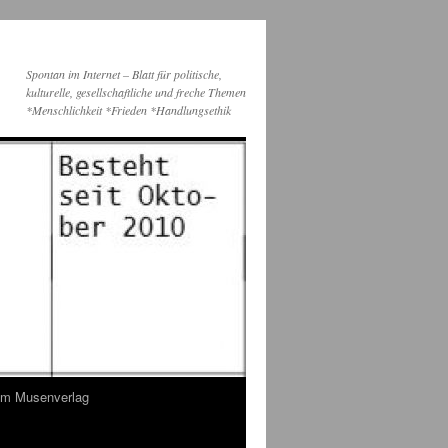
Spontan im Internet – Blatt für politische,
kulturelle, gesellschaftliche und freche Themen
*Menschlichkeit *Frieden *Handlungsethik
dem Musenverlag