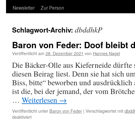
Newsletter
Zur Person
dbddhkP
Schlagwort-Archiv:
Baron von Feder: Doof bleibt 
Veröffentlicht am
28. Dezember 2021
von
Hannes Nagel
Die Bäcker-Olle aus Kieferneide dürfte se
diesen Beirag liest. Denn sie hat sich u
Biss, bitte“ beworben und ausdrücklich a
ist die, bei der jemand, der vom Brötche
…
Weiterlesen
→
Veröffentlicht unter
Baron von Feder
|
Verschlagwortet mit
dbdd
für
deaktiviert
Baron
von
Feder: