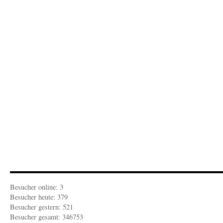
Doof
bleibt
doof
Besucher online: 3
Besucher heute: 379
Besucher gestern: 521
Besucher gesamt: 346753