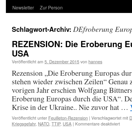
Newsletter
Zur Person
DEfroberung Euro
Schlagwort-Archiv:
REZENSION: Die Eroberung Eu
USA
Veröffentlicht am
5. Dezember 2015
von
hannes
Rezension „Die Eroberung Europas dur
stehen wieder zwischen Zeilen“ Genau z
vorigen Jahr erschien Wolfgang Bittner
Eroberung Europas durch die USA“. Der 
Krise in der Ukraine.. Nie zuvor hat …
Veröffentlicht unter
Feuilleton-Rezension
|
Verschlagwortet mit
D
für
Kriegsgefahr
,
NATO
,
TTIP
,
USA
|
Kommentare deaktiviert
REZE