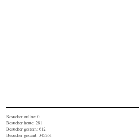
Die
Erobe
Europ
durch
die
USA
Besucher online: 0
Besucher heute: 281
Besucher gestern: 612
Besucher gesamt: 345261