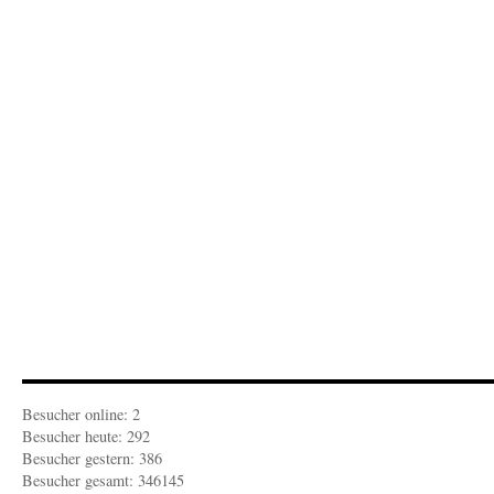
R
D
t
R
Besucher online: 2
Besucher heute: 292
Besucher gestern: 386
Besucher gesamt: 346145