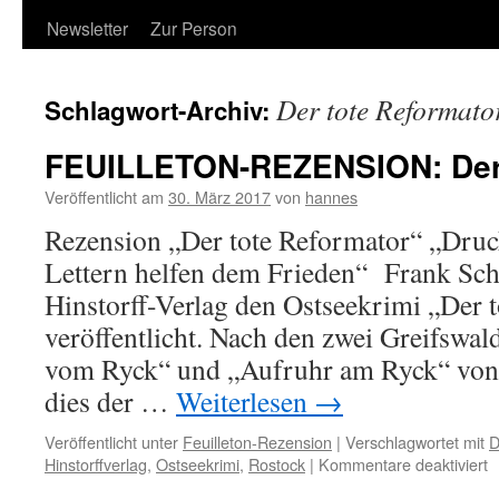
Newsletter
Zur Person
Der tote Reformato
Schlagwort-Archiv:
FEUILLETON-REZENSION: Der 
Veröffentlicht am
30. März 2017
von
hannes
Rezension „Der tote Reformator“ „Dru
Lettern helfen dem Frieden“ Frank Sch
Hinstorff-Verlag den Ostseekrimi „Der 
veröffentlicht. Nach den zwei Greifswal
vom Ryck“ und „Aufruhr am Ryck“ von 
dies der …
Weiterlesen
→
Veröffentlicht unter
Feuilleton-Rezension
|
Verschlagwortet mit
D
f
Hinstorffverlag
,
Ostseekrimi
,
Rostock
|
Kommentare deaktiviert
F