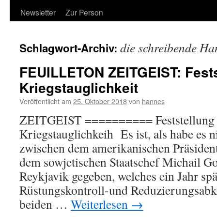
Newsletter
Zur Person
die schreibende Ha
Schlagwort-Archiv:
FEUILLETON ZEITGEIST: Fests
Kriegstauglichkeit
Veröffentlicht am
25. Oktober 2018
von
hannes
ZEITGEIST ========== Feststellung 
Kriegstauglichkeih Es ist, als habe es n
zwischen dem amerikanischen Präsiden
dem sowjetischen Staatschef Michail G
Reykjavik gegeben, welches ein Jahr spä
Rüstungskontroll-und Reduzierungsab
beiden …
Weiterlesen
→