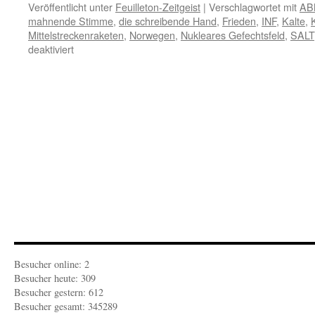
Veröffentlicht unter
Feuilleton-Zeitgeist
|
Verschlagwortet mit
AB
mahnende Stimme
,
die schreibende Hand
,
Frieden
,
INF
,
Kalte
,
Mittelstreckenraketen
,
Norwegen
,
Nukleares Gefechtsfeld
,
SALT
für
deaktiviert
FEUILLETON
ZEITGEIST:
Feststellung
der
Kriegstauglichkeit
Besucher online: 2
Besucher heute: 309
Besucher gestern: 612
Besucher gesamt: 345289