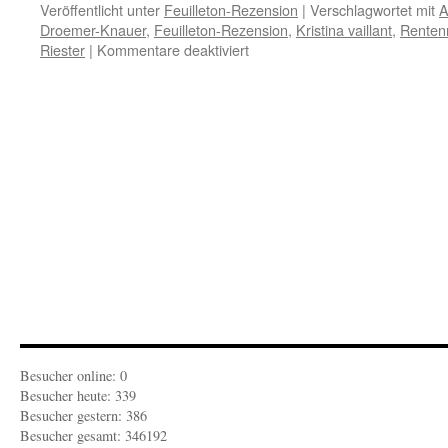
Veröffentlicht unter
Feuilleton-Rezension
|
Verschlagwortet mit
A
Droemer-Knauer
,
Feuilleton-Rezension
,
Kristina vaillant
,
Renten
für
Riester
|
Kommentare deaktiviert
FEUILLETON-
REZENSION:
Die
verratenen
Mütter
Besucher online: 0
Besucher heute: 339
Besucher gestern: 386
Besucher gesamt: 346192