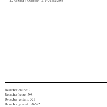
Zuignung
|
Kommentare deaktiviert
ZUEIGNUNG:
Wegweiser
sind
auch
nur
Orientierungsangebote
Besucher online: 2
Besucher heute: 298
Besucher gestern: 521
Besucher gesamt: 346672