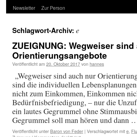
Newsletter
Zur Person
e
Schlagwort-Archiv:
ZUEIGNUNG: Wegweiser sind 
Orientierungsangebote
Veröffentlicht am
20. Oktober 2017
von
hannes
„Wegweiser sind auch nur Orientierun
sind die individuellen Lebensplanungen 
nicht zum Einkommen, Einkommen nich
Bedürfnisbefriedigung, – nur die Unzufr
ein lautes Gegrummel ohne Stimmausbi
Gegrummel soll man hören und dann 
Veröffentlicht unter
Baron von Feder
|
Verschlagwortet mit
e
,
Flu
für