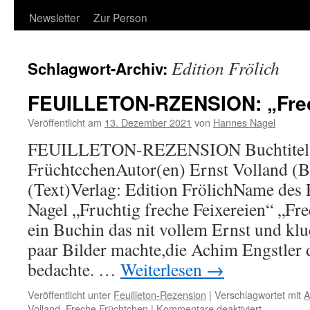
Newsletter
Zur Person
Edition Frölich
Schlagwort-Archiv:
FEUILLETON-RZENSION: „Frec
Veröffentlicht am
13. Dezember 2021
von
Hannes Nagel
FEUILLETON-REZENSION Buchtitel
FrüchtcchenAutor(en) Ernst Volland (B
(Text)Verlag: Edition FrölichName des
Nagel „Fruchtig freche Feixereien“ „Fre
ein Buchin das nit vollem Ernst und kl
paar Bilder machte,die Achim Engstler 
bedachte. …
Weiterlesen
→
Veröffentlicht unter
Feuilleton-Rezension
|
Verschlagwortet mit
A
für
Volland
,
Freche Früchtchen
|
Kommentare deaktiviert