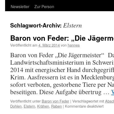
Newsletter
Zur Person
Elstern
Schlagwort-Archiv:
Baron von Feder: „Die Jägerm
Veröffentlicht am
4. März 2014
von
hannes
Baron von Feder „Die Jägermeister“ D
Landwirtschaftsministerium in Schweri
2014 mit energischer Hand durchgegriff
Krim. Aasfressern ist es in Mecklenb
sofort verboten, gestorbene Tiere per 
beseitigen. Diese Aufgabe übertrug …
Veröffentlicht unter
Baron von Feder
|
Verschlagwortet mit
Absc
für
Dohlen
,
Elstern
,
Krähen
,
Raben
|
Kommentare deaktiviert
Baron