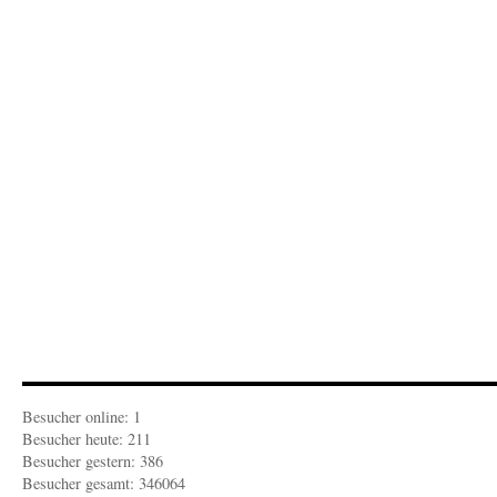
von
Feder:
„Die
Jägerm
Besucher online: 1
Besucher heute: 211
Besucher gestern: 386
Besucher gesamt: 346064