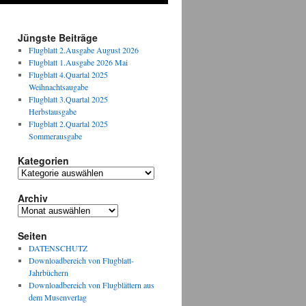
Jüngste Beiträge
Flugblatt 2.Ausgabe August 2026
Flugblatt 1.Ausgabe 2026 Mai
Flugblatt 4.Quartal 2025
Weihnachtsaugabe
Flugblatt 3.Quartal 2025
Herbstausgabe
Flugblatt 2.Quartal 2025
Sommerausgabe
Kategorien
Kategorien
Archiv
Archiv
Seiten
DATENSCHUTZ
Downloadbereich von Flugblatt-
Jahrbüchern
Downloadbereich von Flugblättern aus
dem Musenverlag