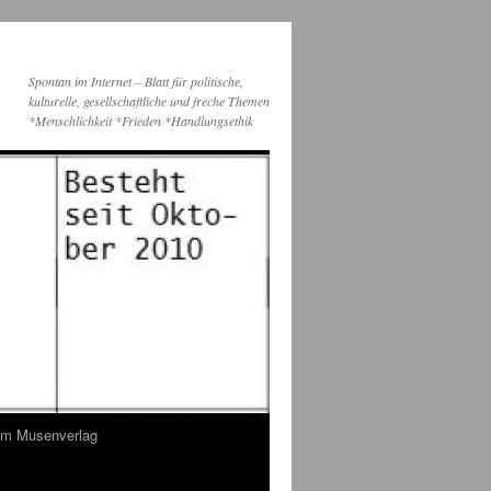
Spontan im Internet – Blatt für politische,
kulturelle, gesellschaftliche und freche Themen
*Menschlichkeit *Frieden *Handlungsethik
dem Musenverlag