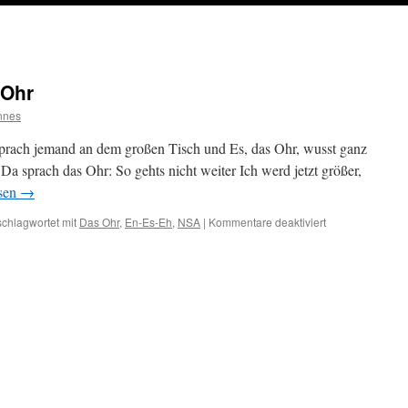
 Ohr
nnes
sprach jemand an dem großen Tisch und Es, das Ohr, wusst ganz
Da sprach das Ohr: So gehts nicht weiter Ich werd jetzt größer,
esen
→
für
schlagwortet mit
Das Ohr
,
En-Es-Eh
,
NSA
|
Kommentare deaktiviert
Baron
von
Feder:
Das
Ohr