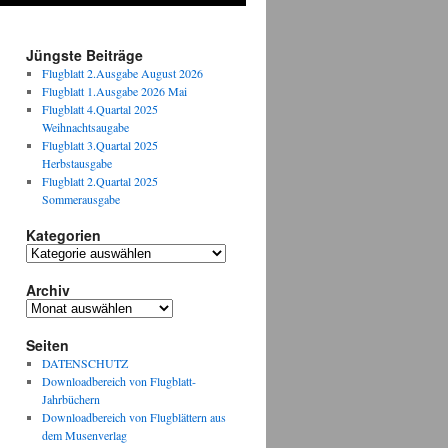
Jüngste Beiträge
Flugblatt 2.Ausgabe August 2026
Flugblatt 1.Ausgabe 2026 Mai
Flugblatt 4.Quartal 2025
Weihnachtsaugabe
Flugblatt 3.Quartal 2025
Herbstausgabe
Flugblatt 2.Quartal 2025
Sommerausgabe
Kategorien
Kategorien
Archiv
Archiv
Seiten
DATENSCHUTZ
Downloadbereich von Flugblatt-
Jahrbüchern
Downloadbereich von Flugblättern aus
dem Musenverlag