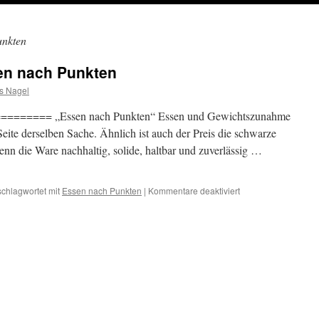
unkten
en nach Punkten
s Nagel
==== „Essen nach Punkten“ Essen und Gewichtszunahme
eite derselben Sache. Ähnlich ist auch der Preis die schwarze
nn die Ware nachhaltig, solide, haltbar und zuverlässig …
für
schlagwortet mit
Essen nach Punkten
|
Kommentare deaktiviert
Baron
von
Feder:
Essen
nach
Punkten