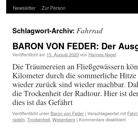
Newsletter
Zur Person
Fahrrad
Schlagwort-Archiv:
BARON VON FEDER: Der Aus
Veröffentlicht am
15. August 2020
von
Hannes Nagel
Die Träumereien an Fließgewässern kö
Kilometer durch die sommerliche Hitze
wieder zurück sind wieder machbar. Dah
die Trockenheit der Radtour. Hier ist 
dies ist das Gefährt
Veröffentlicht unter
Baron von Feder
|
Verschlagwortet mit
Fahr
für
radeln
,
Trockenheit
,
Wesenberg
|
Kommentare deaktiviert
BARO
VON
FEDE